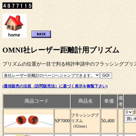
OMNI社レーザー距離計用プリズム
プリズムの位置が一目で判る特許申請中のフラッシングプリ
(通信販売の法規（訪問販売法）に基づく表示を御覧下さい)
備
商品コード
商品名
単価
考
フラッシングプ
SP7000
50,400
リズム
（62mm）