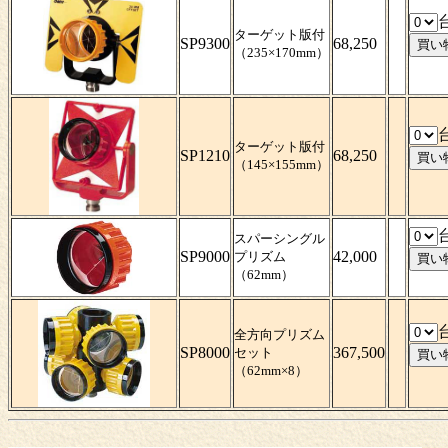
ターゲット版付
SP9300
68,250
（235×170mm）
ターゲット版付
SP1210
68,250
（145×155mm）
スパーシングル
SP9000
42,000
プリズム
（62mm）
全方向プリズム
SP8000
367,500
セット
（62mm×8）