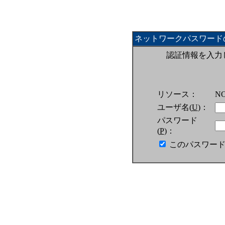
ネットワークパスワード
認証情報を入力
リソース：
N
ユーザ名(
U
)：
パスワード
(
P
)：
このパスワード