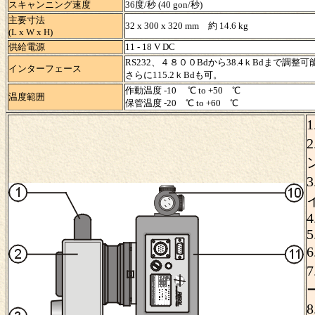
スキャンニング速度
36度/秒 (40 gon/秒)
主要寸法
32 x 300 x 320 mm 約 14.6 kg
(L x W x H)
供給電源
11 - 18 V DC
RS232、４８００Bdから38.4ｋBdまで調整可
インターフェース
さらに115.2ｋBdも可。
作動温度 -10 ℃ to +50 ℃
温度範囲
保管温度 -20 ℃ to +60 ℃
4
5
6