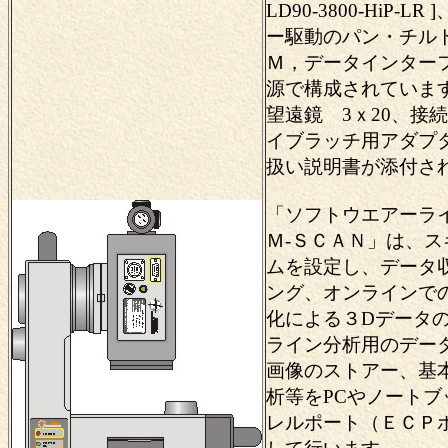
LD90-3800-HiP-L
ー駆動のパン・チル
Ｍ，データインター
源で構成されていま
望遠鏡 3ｘ20、接
イブラッチ用アダプ
扱い説明書が添付さ
「ソフトウエアーラ
Ｍ-ＳＣＡＮ」は、
ムを設定し、データ
ング、オンラインで
化による３Dデータ
ライン分析用のデー
画像のストアー、基
析等をPCやノートブ
レルポート（ＥＣＰ