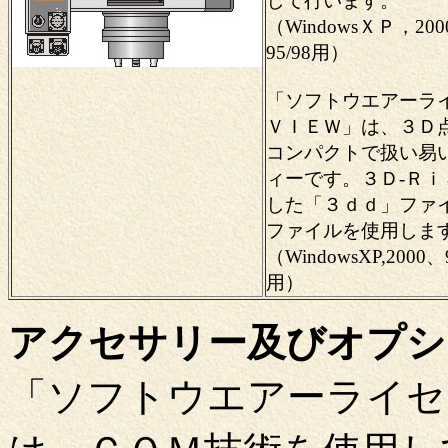
して行います。
（WindowsＸＰ，20
95/98用）
「ソフトウエアーラ
ＶＩＥＷ」は、３Ｄ
コンパクトで扱い易
ィーです。３Ｄ-Ｒ
した「３ｄｄ」ファ
ファイルを使用しま
（WindowsXP,2000
用）
アクセサリー及びオプシ
「ソフトウエアーライセ