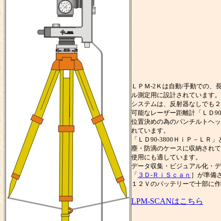
ＬＰＭ-2Ｋは自動/手動での、
ル測定用に設計されています。
システムは、反射器なしでも２
可能なレーザー距離計「ＬＤ90
位置決めの為のパンチルトヘッ
れています。
「ＬＤ90-3800ＨｉＰ－Ｌ
塵・防滴のケースに収納されて
使用にも適しています。
データ収集・ビジュアル化・デ
「
３Ｄ-ＲｉＳｃａｎ
］が準備
１２Ｖのバッテリーで十部に作
LPM-SCANはこちら