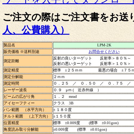
ご注文の際はご注文書をお送
人、公費購入）
製品名
LPM-2K
販売価格 ※送料別途
お問合せください
反射の良いターゲット 反射率＞８０％～
測定距離
反射の悪いターゲット 反射率＞１０％＞
測定精度
標準 ±２５ｍｍ 最悪の場合 ±７５
測定分解能
２ｍｍ
測定時間
０．２５ ／ ０．５０ ／ ０．７５ ／
レーザー波長
０.９ μｍ ( 近赤外線 ）
ビームの広がり角
１．２ mrad
アイセーフティー
クラス 3B
パン範囲 （水平方向）
± １８０度
チルト範囲 （上下方向）
±１５０度
位置精度
標準 ±0.009度 (標準 ±0.01gon)
角度読み取り分解能
±0.009度 (標準 ±0.01gon)