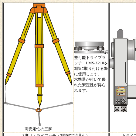
調
整可能トライブラ
ッチ LMS-Z210を
3脚に取り付ける際
に使用します。
水準器が付いて優
れた安定性が得ら
れます。
高安定性の三脚
3脚（トライブッチ・3脚安定治具付）
トライ