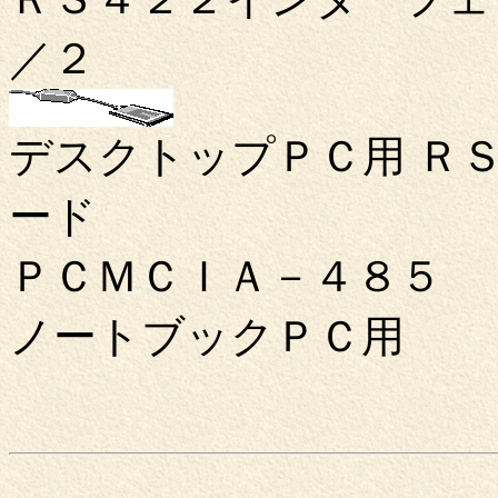
／２
デスクトップＰＣ用 Ｒ
ード
ＰＣＭＣＩＡ－４８５
ノートブックＰＣ用